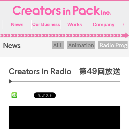
Skip
to
content
News
Works
Company
Co
Our Business
News
ALL
Animation
Radio Prog
Creators in Radio 第４９回放送