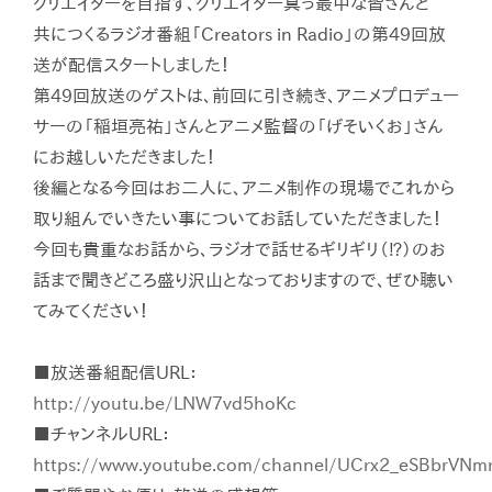
クリエイターを目指す、クリエイター真っ最中な皆さんと
共につくるラジオ番組「Creators in Radio」の第49回放
送が配信スタートしました！
第49回放送のゲストは、前回に引き続き、アニメプロデュー
サーの「稲垣亮祐」さんとアニメ監督の「げそいくお」さん
にお越しいただきました！
後編となる今回はお二人に、アニメ制作の現場でこれから
取り組んでいきたい事についてお話していただきました！
今回も貴重なお話から、ラジオで話せるギリギリ（⁉︎）のお
話まで聞きどころ盛り沢山となっておりますので、ぜひ聴い
てみてください！
■放送番組配信URL：
http://youtu.be/LNW7vd5hoKc
■チャンネルURL：
https://www.youtube.com/channel/UCrx2_eSBbrVNmr