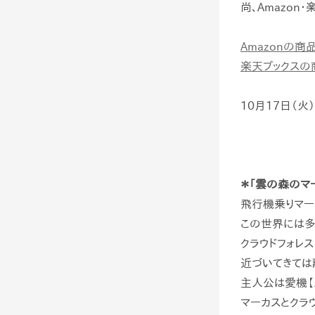
尚、
Amazon
・
Amazonの商
楽天ブックスの
10
月
17
日（火
＊「雲の森のマ
飛行機乗りマー
この世界には多
クラウドフォレ
近づいてきては
主人公は愛機【
マーカスとクラ