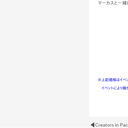
マーカスと一緒
※上記価格はイベン
イベントにより販
Creators i
Post