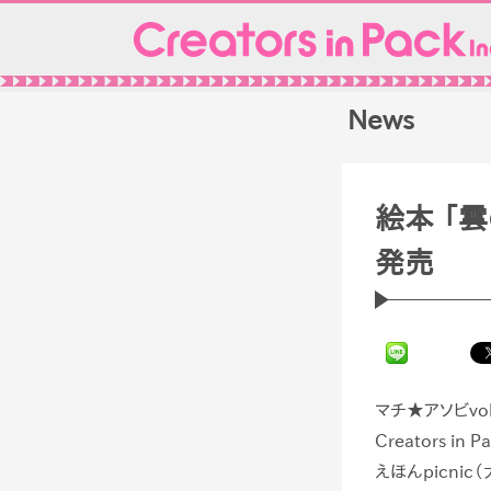
Skip
to
content
News
絵本 「
発売
マチ★アソビ
vo
Creators in P
えほん
picnic
（